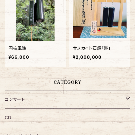
円柱風鈴
サヌカイト石鐸「磬」
¥66,000
¥2,000,000
CATEGORY
コンサート
小松玲子・サヌカイト後援会主催 Concert
CD